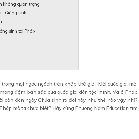
nh không quan trọng
êm Giáng sinh
h
áng sinh tại Pháp
 trong mọi ngóc ngách trên khắp thế giới. Mỗi quốc gia, mỗi
g, mang đậm bản sắc của quốc gia, dân tộc mình. Và ở Pháp
ời dân đón ngày Chúa sinh ra đời này như thế nào vậy nhỉ?
 ở Pháp mà ta chưa biết? Hãy cùng Phuong Nam Education tìm