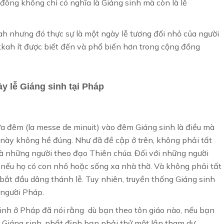
đông không chỉ có nghĩa là Giáng sinh mà còn là lễ
 nhưng đó thực sự là một ngày lễ tương đối nhỏ của người
ukkah ít được biết đến và phổ biến hơn trong cộng đồng
 lễ Giáng sinh tại Pháp
a đêm (la messe de minuit) vào đêm Giáng sinh là điều mà
 này không hề đúng. Như đã đề cập ở trên, không phải tất
là những người theo đạo Thiên chúa. Đối với những người
t nếu họ có con nhỏ hoặc sống xa nhà thờ. Và không phải tất
bắt đầu dâng thánh lễ. Tuy nhiên, truyền thống Giáng sinh
 người Pháp.
inh ở Pháp đã nói rằng dù bạn theo tôn giáo nào, nếu bạn
Giáng sinh, nhất định bạn phải thử một lần tham dự