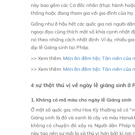
này bao gồm các Cơ đốc nhân (thực hành hoặc 
thống hoặc đang tham gia với gia đình của họ.
Giống như ở hầu hết các quốc gia nơi người dân
ngoại đạo cũng thích một số khía cạnh nhất đị
nó theo những cách nhất định. Ví dụ, nhiều gi
dịp lễ Giáng sinh tại Pháp.
>> Xem thêm:
Món ăn đêm tiệc Tân niên của 
>> Xem thêm:
Món ăn đêm tiệc Tân niên của 
4 sự thật thú vị về ngày lễ giáng sinh ở
1. Không có mã màu cho ngày lễ Giáng sinh
Ở một số quốc gia, như Hoa Kỳ thường sẽ có "mã
Giáng sinh là đỏ và xanh lá cây và màu Hanukk
không có chuyện đó xảy ra. Người dân Pháp tr
này tạo nên sự mới lạ và thú vị hơn bất kì nơi 