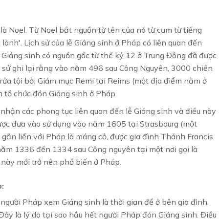
 là Noel. Từ Noel bắt nguồn từ tên của nó từ cụm từ tiếng
t lành'. Lịch sử của lễ Giáng sinh ở Pháp có liên quan đến
ễ Giáng sinh có nguồn gốc từ thế kỷ 12 ở Trung Đông đã được
ch sử ghi lại rằng vào năm 496 sau Công Nguyên, 3000 chiến
c rửa tội bởi Giám mục Remi tại Reims (một địa điểm nằm ở
ên tổ chức đón Giáng sinh ở Pháp.
nhận các phong tục liên quan đến lễ Giáng sinh và điều này
được đưa vào sử dụng vào năm 1605 tại Strasbourg (một
gắn liền với Pháp là máng cỏ, được gia đình Thánh Francis
 năm 1336 đến 1334 sau Công nguyên tại một nơi gọi là
này mới trở nên phổ biến ở Pháp.
o:
người Pháp xem Giáng sinh là thời gian để ở bên gia đình,
 Đây là lý do tại sao hầu hết người Pháp đón Giáng sinh. Điều