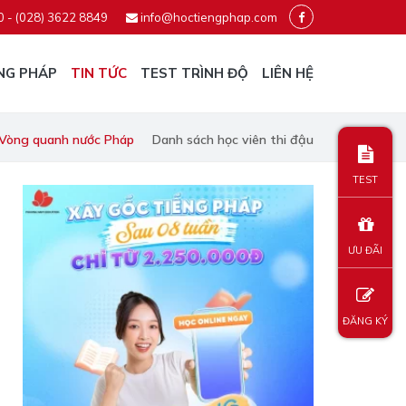
0 - (028) 3622 8849
info@hoctiengphap.com
NG PHÁP
TIN TỨC
TEST TRÌNH ĐỘ
LIÊN HỆ
Vòng quanh nước Pháp
Danh sách học viên thi đậu
TEST
ƯU ĐÃI
ĐĂNG KÝ