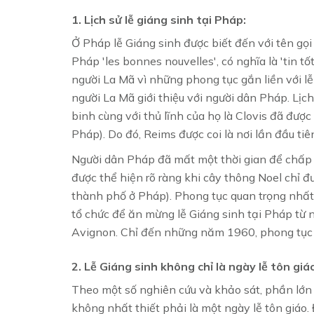
1. Lịch sử lễ giáng sinh tại Pháp:
Ở Pháp lễ Giáng sinh được biết đến với tên gọi
Pháp 'les bonnes nouvelles', có nghĩa là 'tin tố
người La Mã vì những phong tục gắn liền với l
người La Mã giới thiệu với người dân Pháp. Lị
binh cùng với thủ lĩnh của họ là Clovis đã đượ
Pháp). Do đó, Reims được coi là nơi lần đầu ti
Người dân Pháp đã mất một thời gian để chấp 
được thể hiện rõ ràng khi cây thông Noel chỉ 
thành phố ở Pháp). Phong tục quan trọng nhất 
tổ chức để ăn mừng lễ Giáng sinh tại Pháp từ
Avignon. Chỉ đến những năm 1960, phong tục 
2. Lễ Giáng sinh không chỉ là ngày lễ tôn giá
Theo một số nghiên cứu và khảo sát, phần lớn 
không nhất thiết phải là một ngày lễ tôn giáo.