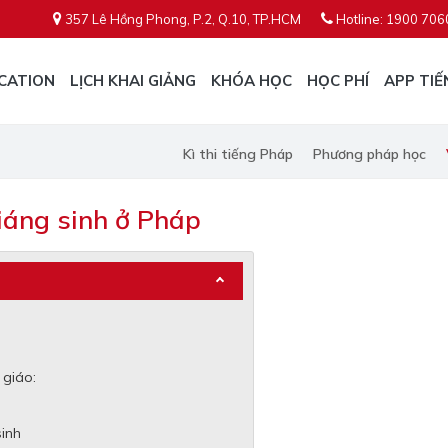
357 Lê Hồng Phong, P.2, Q.10, TP.HCM
Hotline: 1900 706
CATION
LỊCH KHAI GIẢNG
KHÓA HỌC
HỌC PHÍ
APP TIẾ
Kì thi tiếng Pháp
Phương pháp học
giáng sinh ở Pháp
 giáo:
sinh