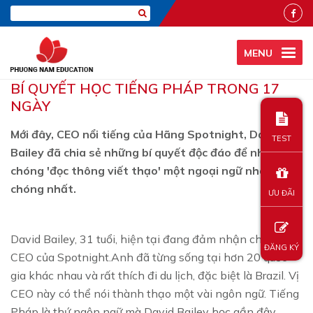
MENU
BÍ QUYẾT HỌC TIẾNG PHÁP TRONG 17
NGÀY
Mới đây, CEO nổi tiếng của Hãng Spotnight, David
TEST
Bailey đã chia sẻ những bí quyết độc đáo để nhanh
chóng 'đọc thông viết thạo' một ngoại ngữ nhanh
chóng nhất.
ƯU ĐÃI
David Bailey, 31 tuổi, hiện tại đang đảm nhận chức vụ
ĐĂNG KÝ
CEO của Spotnight.Anh đã từng sống tại hơn 20 quốc
gia khác nhau và rất thích đi du lịch, đặc biệt là Brazil. Vị
CEO này có thể nói thành thạo một vài ngôn ngữ. Tiếng
Pháp là thứ ngôn ngữ mà David Bailey học gần đây