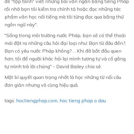
để "tập tành" viết những bài văn ngắn bằng tiếng Pháp
rồi nhờ bạn tôi kiểm tra chính tả hoặc đọc những tác
phẩm văn học nổi tiếng mà tôi từng đọc qua bằng thứ
ngôn ngữ này".
"Sống trong môi trường nước Pháp, bạn sẽ có thể thoải
mái đặt ra những câu hỏi đại loại như: Bạn từ đâu đến?,
Bạn có yêu nước Pháp không? ... Khi đã bắt đầu quen
hơn, tôi để người khác hỏi lại mình tương tự và cố gắng
tự mình trả lời chúng" - David Bailey chia sẻ.
Một bí quyết quan trọng nhất là học những từ nối câu
đơn giản nhưng vô cùng hiệu quả.
tags:
hoctiengphap.com
,
hoc tieng phap o dau