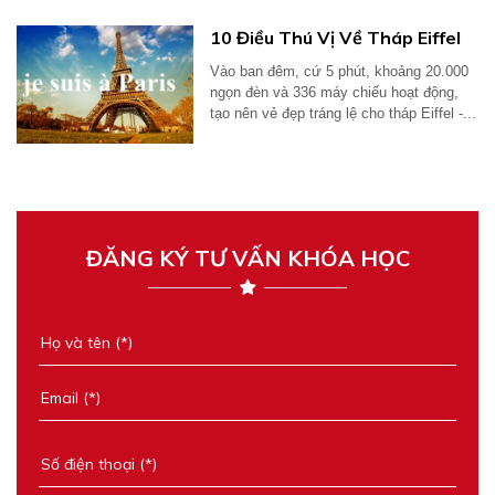
món...
10 Điều Thú Vị Về Tháp Eiffel
Vào ban đêm, cứ 5 phút, khoảng 20.000
ngọn đèn và 336 máy chiếu hoạt động,
tạo nên vẻ đẹp tráng lệ cho tháp Eiffel -...
ĐĂNG KÝ TƯ VẤN KHÓA HỌC