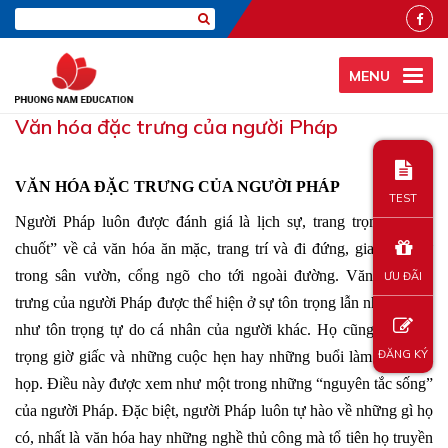
MENU
Văn hóa đặc trưng của người Pháp
VĂN HÓA ĐẶC TRƯNG CỦA NGƯỜI PHÁP
TEST
Người Pháp luôn được đánh giá là lịch sự, trang trọng, “chau
chuốt” về cả văn hóa ăn mặc, trang trí và đi đứng, giao tiếp, từ
trong sân vườn, cổng ngõ cho tới ngoài đường. Văn hóa đặc
ƯU ĐÃI
trưng của người Pháp được thể hiện ở sự tôn trọng lẫn nhau, cũng
như tôn trọng tự do cá nhân của người khác. Họ cũng luôn tôn
ĐĂNG KÝ
trọng giờ giấc và những cuộc hẹn hay những buổi làm việc, hội
họp. Điều này được xem như một trong những “nguyên tắc sống”
của người Pháp. Đặc biệt, người Pháp luôn tự hào về những gì họ
có, nhất là văn hóa hay những nghề thủ công mà tổ tiên họ truyền