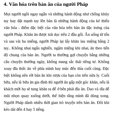
4. Văn hóa trên bàn ăn của người Pháp
Mọi người ngồi ngay ngắn và những hành động như chống khủy
tay hay đặt mạnh tay lên bàn là những hành động của kẻ thiếu
văn hóa - điểm đặc biệt của văn hóa trên bàn ăn đặc trưng của
người Pháp. Khăn ăn được trải dọc trên 2 đầu gối. Ăn uống từ tốn
và sau vài ba miếng, người Pháp lại lấy khăn lau miệng bằng 2
tay.. Không nhai ngấu nghiến, ngậm miệng khi nhai, ăn theo tiến
độ chung của bàn ăn. Người ta thường gợi chuyện bằng những
câu chuyện thường ngày, không mang sắc thái riêng tư. Không
xoay đĩa thức ăn về phía mình hay múc đến thìa cuối cùng. Đặc
biệt không nên rời bàn ăn khi rượu của bạn còn trên nửa ly. Cuối
bữa, nếu là bữa ăn gia đình thì người ăn gấp một góc khăn, nếu là
khách mời họ sẽ tung khăn ra để ở bên phải đĩa ăn. Dao và dĩa để
mũi nhọn quay xuống dưới, thể hiện rằng mình đã dùng xong.
Người Pháp dành nhiều thời gian trò truyện trên bàn ăn. Đôi khi
kéo dài đến 4 hay 5 tiếng.