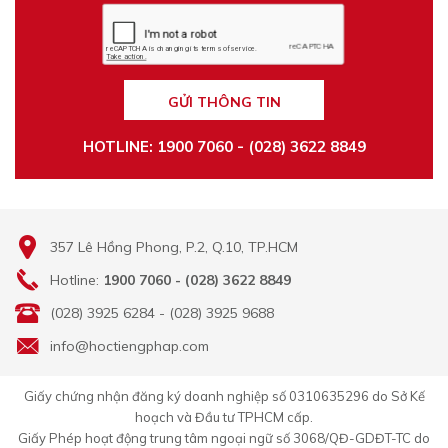
GỬI THÔNG TIN
HOTLINE: 1900 7060 - (028) 3622 8849
357 Lê Hồng Phong, P.2, Q.10, TP.HCM
Hotline:
1900 7060 - (028) 3622 8849
(028) 3925 6284 - (028) 3925 9688
info@hoctiengphap.com
Giấy chứng nhận đăng ký doanh nghiệp số 0310635296 do Sở Kế
hoạch và Đầu tư TPHCM cấp.
Giấy Phép hoạt động trung tâm ngoại ngữ số 3068/QĐ-GDĐT-TC do