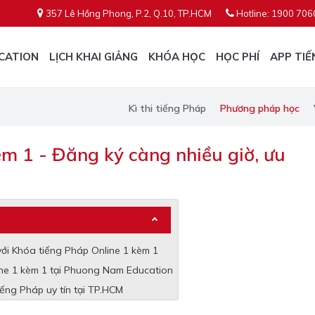
357 Lê Hồng Phong, P.2, Q.10, TP.HCM
Hotline: 1900 706
CATION
LỊCH KHAI GIẢNG
KHÓA HỌC
HỌC PHÍ
APP TIẾ
Kì thi tiếng Pháp
Phương pháp học
m 1 - Đăng ký càng nhiều giờ, ưu
n với Khóa tiếng Pháp Online 1 kèm 1
nline 1 kèm 1 tại Phuong Nam Education
ếng Pháp uy tín tại TP.HCM