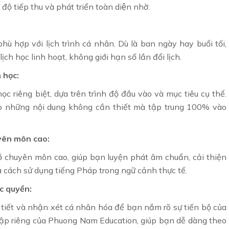
độ tiếp thu và phát triển toàn diện nhờ:
ù hợp với lịch trình cá nhân. Dù là ban ngày hay buổi tối,
ịch học linh hoạt, không giới hạn số lần đổi lịch.
 học:
c riêng biệt, dựa trên trình độ đầu vào và mục tiêu cụ thể.
ào những nội dung không cần thiết mà tập trung 100% vào
uyên môn cao:
h độ chuyên môn cao, giúp bạn luyện phát âm chuẩn, cải thiện
à cách sử dụng tiếng Pháp trong ngữ cảnh thực tế.
c quyền:
i tiết và nhận xét cá nhân hóa để bạn nắm rõ sự tiến bộ của
 tập riêng của Phuong Nam Education, giúp bạn dễ dàng theo