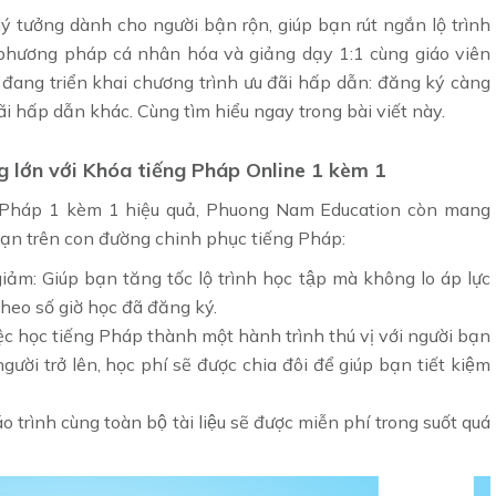
lý tưởng dành cho người bận rộn, giúp bạn rút ngắn lộ trình
hương pháp cá nhân hóa và giảng dạy 1:1 cùng giáo viên
n đang triển khai chương trình ưu đãi hấp dẫn: đăng ký càng
 hấp dẫn khác. Cùng tìm hiểu ngay trong bài viết này.
̀ng lớn với Khóa tiếng Pháp Online 1 kèm 1
 Pháp 1 kèm 1 hiệu quả, Phuong Nam Education còn mang
́c bạn trên con đường chinh phục tiếng Pháp:
: Giúp bạn tăng tốc lộ trình học tập mà không lo áp lực
heo số giờ học đã đăng ký.
iệc học tiếng Pháp thành một hành trình thú vị với người bạn
 trở lên, học phí sẽ được chia đôi để giúp bạn tiết kiệm
rình cùng toàn bộ tài liệu sẽ được miễn phí trong suốt quá