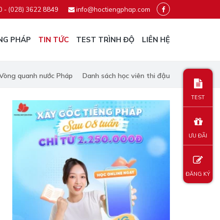
0 - (028) 3622 8849
info@hoctiengphap.com
NG PHÁP
TIN TỨC
TEST TRÌNH ĐỘ
LIÊN HỆ
Vòng quanh nước Pháp
Danh sách học viên thi đậu
TEST
ƯU ĐÃI
ĐĂNG KÝ