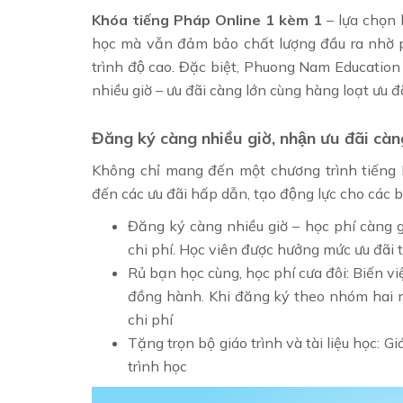
Khóa tiếng Pháp Online 1 kèm 1
– lựa chọn 
học mà vẫn đảm bảo chất lượng đầu ra nhờ p
trình độ cao. Đặc biệt, Phuong Nam Educatio
nhiều giờ – ưu đãi càng lớn cùng hàng loạt ưu đãi
Đăng ký càng nhiều giờ, nhận ưu đãi ca
Không chỉ mang đến một chương trình tiếng
đến các ưu đãi hấp dẫn, tạo động lực cho ca
Đăng ký càng nhiều giờ – học phí càng giảm
chi phí. Học viên được hưởng mức ưu đãi t
Rủ bạn học cùng, học phí cưa đôi: Biến v
đồng hành. Khi đăng ký theo nhóm hai người
chi phí
Tặng trọn bộ giáo trình và tài liệu học: Giáo t
trình học