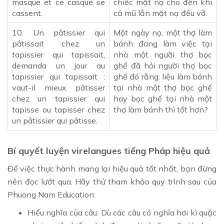
masque et ce casque se
chiếc mặt nạ cho đến khi
cassent.
cả mũ lẫn mặt nạ đều vỡ.
10. Un pâtissier qui
Một ngày nọ, một thợ làm
pâtissait chez un
bánh đang làm việc tại
tapissier qui tapissait,
nhà một người thợ bọc
demanda un jour au
ghế đã hỏi người thợ bọc
tapissier qui tapissait :
ghế đó rằng: liệu làm bánh
vaut-il mieux pâtisser
tại nhà một thợ bọc ghế
chez un tapissier qui
hay bọc ghế tại nhà một
tapisse ou tapisser chez
thợ làm bánh thì tốt hơn?
un pâtissier qui pâtisse.
Bí quyết luyện virelangues tiếng Pháp hiệu quả
Để việc thực hành mang lại hiệu quả tốt nhất, bạn đừng
nên đọc lướt qua. Hãy thử tham khảo quy trình sau của
Phuong Nam Education:
Hiểu nghĩa của câu: Dù các câu có nghĩa hơi kì quặc