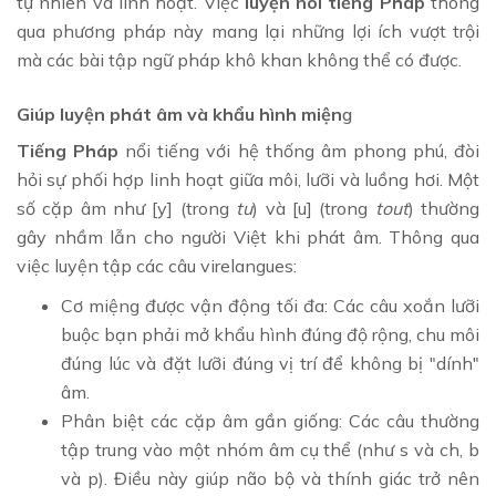
tự nhiên và linh hoạt. Việc
luyện nói tiếng Pháp
thông
qua phương pháp này mang lại những lợi ích vượt trội
mà các bài tập ngữ pháp khô khan không thể có được.
Giúp luyện phát âm và khẩu hình miện
g
Tiếng Pháp
nổi tiếng với hệ thống âm phong phú, đòi
hỏi sự phối hợp linh hoạt giữa môi, lưỡi và luồng hơi. Một
số cặp âm như [y] (trong
tu
) và [u] (trong
tout
) thường
gây nhầm lẫn cho người Việt khi phát âm. Thông qua
việc luyện tập các câu virelangues:
Cơ miệng được vận động tối đa: Các câu xoắn lưỡi
buộc bạn phải mở khẩu hình đúng độ rộng, chu môi
đúng lúc và đặt lưỡi đúng vị trí để không bị "dính"
âm.
Phân biệt các cặp âm gần giống: Các câu thường
tập trung vào một nhóm âm cụ thể (như s và ch, b
và p). Điều này giúp não bộ và thính giác trở nên