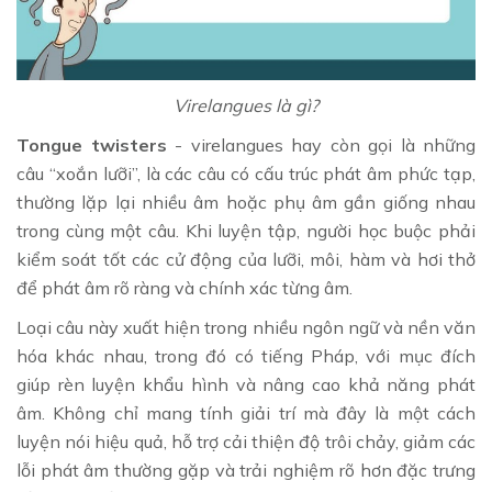
Virelangues là gì?
Tongue twisters
- virelangues hay còn gọi là những
câu “xoắn lưỡi”, là các câu có cấu trúc phát âm phức tạp,
thường lặp lại nhiều âm hoặc phụ âm gần giống nhau
trong cùng một câu. Khi luyện tập, người học buộc phải
kiểm soát tốt các cử động của lưỡi, môi, hàm và hơi thở
để phát âm rõ ràng và chính xác từng âm.
Loại câu này xuất hiện trong nhiều ngôn ngữ và nền văn
hóa khác nhau, trong đó có tiếng Pháp, với mục đích
giúp rèn luyện khẩu hình và nâng cao khả năng phát
âm. Không chỉ mang tính giải trí mà đây là một cách
luyện nói hiệu quả, hỗ trợ cải thiện độ trôi chảy, giảm các
lỗi phát âm thường gặp và trải nghiệm rõ hơn đặc trưng