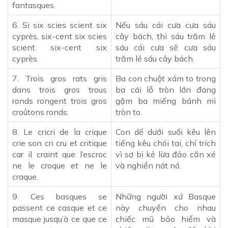
fantasques.
6. Si six scies scient six
Nếu sáu cái cưa cưa sáu
cyprès, six-cent six scies
cây bách, thì sáu trăm lẻ
scient six-cent six
sáu cái cưa sẽ cưa sáu
cyprès.
trăm lẻ sáu cây bách.
7. Trois gros rats gris
Ba con chuột xám to trong
dans trois gros trous
ba cái lỗ tròn lớn đang
ronds rongent trois gros
gặm ba miếng bánh mì
croûtons ronds.
tròn to.
8. Le cricri de la crique
Con dế dưới suối kêu lên
crie son cri cru et critique
tiếng kêu chói tai, chỉ trích
car il craint que l’escroc
vì sợ bị kẻ lừa đảo cắn xé
ne le croque et ne le
và nghiền nát nó.
craque.
9. Ces basques se
Những người xứ Basque
passent ce casque et ce
này chuyền cho nhau
masque jusqu’à ce que ce
chiếc mũ bảo hiểm và