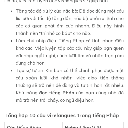
Do đó, việc rèn luyện đọc virelangues sẽ giúp bạn:
Tăng tốc độ xử lý của não bộ: Để đọc đúng một câu
líu lưỡi với tốc độ tăng dần, não bộ phải ra lệnh cho
các cơ quan phát âm cực nhanh. Điều này hình
thành nên "trí nhớ cơ bắp" cho não.
Làm chủ nhịp điệu: Tiếng Pháp có tính nhạc điệu
khá cao. Việc luyện tập các câu này giúp bạn quen
với nhịp ngắt nghỉ, cách lướt âm và nhấn trọng âm
đúng chỗ hơn.
Tạo sự tự tin: Khi bạn có thể chinh phục được một
câu xoắn lưỡi khó nhằn, việc giao tiếp thông
thường sẽ trở nên dễ dàng và tự tin hơn rất nhiều.
Khả năng
đọc tiếng Pháp
của bạn cũng nhờ đó
mà trở nên trôi chảy, có ngữ điệu hơn.
Tổng hợp 10 câu virelangues trong tiếng Pháp
Câu tiếng Pháp
Nghĩa tiếng Việt