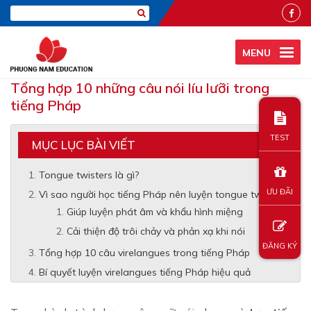
MENU
Tổng hợp 10 những câu nói líu lưỡi trong
tiếng Pháp
TEST
MỤC LỤC BÀI VIẾT
Tongue twisters là gì?
ƯU ĐÃI
Vì sao người học tiếng Pháp nên luyện tongue twisters?
Giúp luyện phát âm và khẩu hình miệng
Cải thiện độ trôi chảy và phản xạ khi nói
ĐĂNG KÝ
Tổng hợp 10 câu virelangues trong tiếng Pháp
Bí quyết luyện virelangues tiếng Pháp hiệu quả