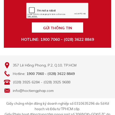
GỬI THÔNG TIN
HOTLINE: 1900 7060 - (028) 3622 8849
357 Lê Hồng Phong, P.2, Q.10, TP.HCM
Hotline:
1900 7060 - (028) 3622 8849
(028) 3925 6284 - (028) 3925 9688
info@hoctiengphap.com
Giấy chứng nhận đăng ký doanh nghiệp số 0310635296 do Sở Kế
hoạch và Đầu tư TPHCM cấp.
Giấy Phép hoạt động trung tâm ngoại ngữ số 3068/QĐ-GDĐT-TC do