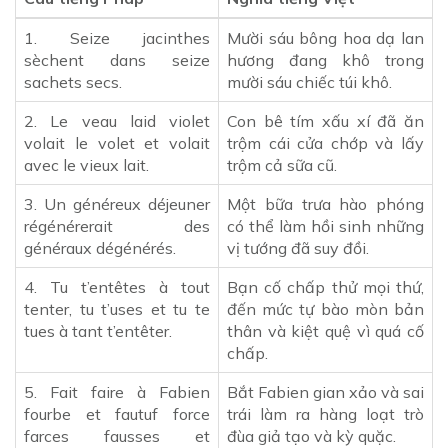
1. Seize jacinthes
Mười sáu bông hoa dạ lan
sèchent dans seize
hương đang khô trong
sachets secs.
mười sáu chiếc túi khô.
2. Le veau laid violet
Con bê tím xấu xí đã ăn
volait le volet et volait
trộm cái cửa chớp và lấy
avec le vieux lait.
trộm cả sữa cũ.
3. Un généreux déjeuner
Một bữa trưa hào phóng
régénérerait des
có thể làm hồi sinh những
généraux dégénérés.
vị tướng đã suy đồi.
4. Tu t’entêtes à tout
Bạn cố chấp thử mọi thứ,
tenter, tu t’uses et tu te
đến mức tự bào mòn bản
tues à tant t’entêter.
thân và kiệt quệ vì quá cố
chấp.
5. Fait faire à Fabien
Bắt Fabien gian xảo và sai
fourbe et fautuf force
trái làm ra hàng loạt trò
farces fausses et
đùa giả tạo và kỳ quặc.