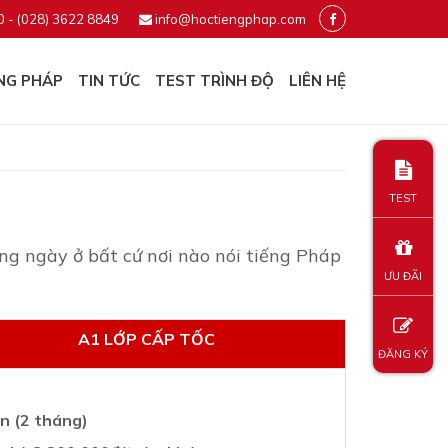
0 - (028) 3622 8849
info@hoctiengphap.com
NG PHÁP
TIN TỨC
TEST TRÌNH ĐỘ
LIÊN HỆ
TEST
ng ngày ở bất cứ nơi nào nói tiếng Pháp
ƯU ĐÃI
A1 LỚP CẤP TỐC
ĐĂNG KÝ
n (2 tháng)