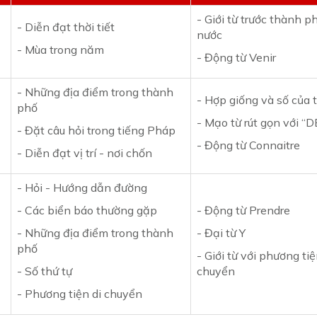
- Giới từ trước thành p
- Diễn đạt thời tiết
nước
- Mùa trong năm
- Động từ Venir
- Những địa điểm trong thành
- Hợp giống và số của t
phố
- Mạo từ rút gọn với “D
- Đặt câu hỏi trong tiếng Pháp
- Động từ Connaitre
- Diễn đạt vị trí - nơi chốn
- Hỏi - Hướng dẫn đường
- Các biển báo thường gặp
- Động từ Prendre
- Những địa điểm trong thành
- Đại từ Y
phố
- Giới từ với phương tiệ
- Số thứ tự
chuyển
- Phương tiện di chuyển