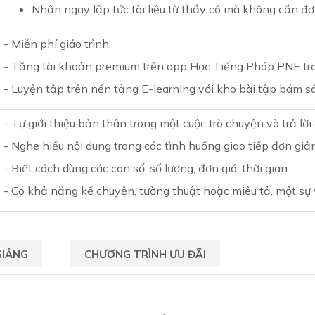
Nhận ngay lập tức tài liệu từ thầy cô mà không cần đợ
- Miễn phí giáo trình.
- Tặng tài khoản premium trên app Học Tiếng Pháp PNE tr
- Luyện tập trên nền tảng E-learning với kho bài tập bám s
- Tự giới thiệu bản thân trong một cuộc trò chuyện và trả lời
- Nghe hiểu nội dung trong các tình huống giao tiếp đơn giả
- Biết cách dùng các con số, số lượng, đơn giá, thời gian.
- Có khả năng kể chuyện, tường thuật hoặc miêu tả, một sự v
GIẢNG
CHƯƠNG TRÌNH ƯU ĐÃI