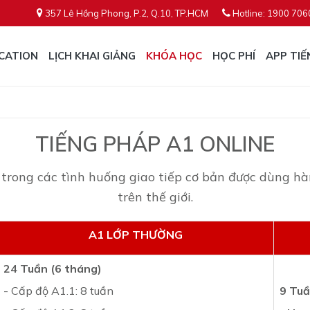
357 Lê Hồng Phong, P.2, Q.10, TP.HCM
Hotline: 1900 706
CATION
LỊCH KHAI GIẢNG
KHÓA HỌC
HỌC PHÍ
APP TIẾ
TIẾNG PHÁP A1 ONLINE
trong các tình huống giao tiếp cơ bản được dùng hà
trên thế giới.
A1 LỚP THƯỜNG
24 Tuần (6 tháng)
- Cấp độ A1.1: 8 tuần
9 Tuầ