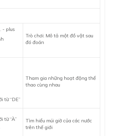
 - plus
Trò chơi: Mô tả một đồ vật sau
nh
đó đoán
Tham gia những hoạt động thể
thao cùng nhau
ới từ “DE”
i từ “À”
Tìm hiểu múi giờ của các nước
trên thế giới