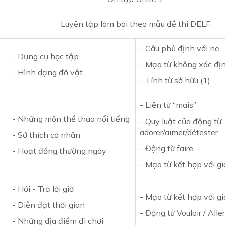
Luyện tập làm bài theo mẫu đề thi DELF
- Câu phủ định với ne …
- Dụng cụ học tập
- Mạo từ không xác đị
- Hình dạng đồ vật
- Tính từ sở hữu (1)
- Liên từ “mais”
- Những môn thể thao nổi tiếng
- Quy luật của động từ
adorer/aimer/détester
- Sở thích cá nhân
- Động từ faire
- Hoạt đồng thường ngày
- Mạo từ kết hợp với gi
- Hỏi - Trả lời giờ
- Mạo từ kết hợp với giớ
- Diễn đạt thời gian
- Động từ Vouloir / Aller
- Những địa điểm đi chơi