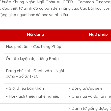
o Chuẩn Khung Ngôn Ngữ Châu Âu CEFR – Common Europea
 đọc, viết từ trình độ cơ bản đến nâng cao. Các bài học luô
ộng giúp người học dễ học và nhớ lâu.
Nội dung
Ngữ pháp
Học phát âm - đọc tiếng Pháp
Ôn tập luyện đọc tiếng Pháp
Bảng chữ cái - Đánh vần - Ngôi
xưng - Số từ 1-10
- Giới thiệu bản thân
- Động từ s’appeler
- Hỏi - giới thiệu nghề nghiệp
- Chủ ngữ và đại từ n
- Danh từ giống đực/gi