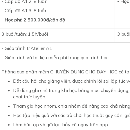
- Cấp độ A1.2: 8 tuần
- Học
- Cấp độ A1.3: 8 tuần
- Học phí: 2.500.000đ/cấp độ
3 buổi/tuần; 1.5h/buổi
3 buổ
- Giáo trình L'Atelier A1
- Giáo trình và tài liệu miễn phí trong quá trình học
Thông qua phần mềm CHUYÊN DỤNG CHO DẠY HỌC có tại P
Đặt câu hỏi cho giảng viên, được chỉnh lỗi sai lập tức
Dễ dàng ghi chú trong khi học bằng mục chuyên dụng,
chat trực tuyến.
Tham gia học nhóm, chia nhóm để nâng cao khả năng 
Học tập hiệu quả với các trò chơi học thuật gay cấn, g
Làm bài tập và gửi lại thầy cô ngay trên app