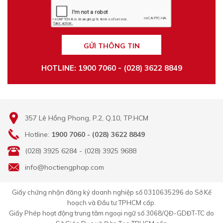
GỬI THÔNG TIN
HOTLINE: 1900 7060 - (028) 3622 8849
357 Lê Hồng Phong, P.2, Q.10, TP.HCM
Hotline:
1900 7060 - (028) 3622 8849
(028) 3925 6284 - (028) 3925 9688
info@hoctiengphap.com
Giấy chứng nhận đăng ký doanh nghiệp số 0310635296 do Sở Kế
hoạch và Đầu tư TPHCM cấp.
Giấy Phép hoạt động trung tâm ngoại ngữ số 3068/QĐ-GDĐT-TC do