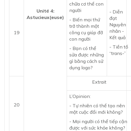
chữa cơ thể con
người
Unité 4:
- Diễn
Astucieux(euse)
đạt
- Biến mọi thứ
Nguyên
trở thành một
nhân -
19
công cụ giúp đỡ
Kết quả
con người
- Tiền tố
- Bạn có thể
“trans-”
sửa được những
gì bằng cách sử
dụng logo?
Extrait
L’Opinion:
20
- Tự nhiên có thể tạo nên
một cuộc đổi mới không?
- Mọi người có thể tiếp cận
được với sức khỏe không?