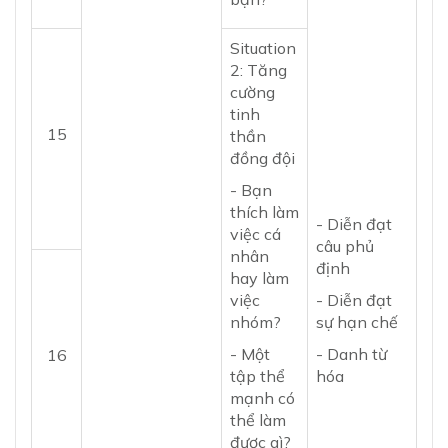
Situation
2: Tăng
cường
tinh
15
thần
đồng đội
- Bạn
thích làm
- Diễn đạt
việc cá
câu phủ
nhân
định
hay làm
việc
- Diễn đạt
nhóm?
sự hạn chế
- Một
- Danh từ
16
tập thể
hóa
mạnh có
thể làm
được gì?