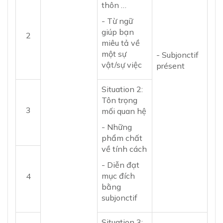
thôn …
- Từ ngữ
giúp bạn
2
miêu tả về
một sự
- Subjonctif
vật/sự việc
présent
Situation 2:
Tôn trọng
3
mối quan hệ
- Những
phẩm chất
về tính cách
- Diễn đạt
mục đích
4
bằng
subjonctif
Situation 3: