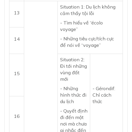
Situation 1: Du lịch không
13
cảm thấy tội lỗi
- Tìm hiểu về “écolo
voyage”
- Những tiêu cực/tích cực
14
để nói về “voyage”
Situation 2:
Đi tới những
vùng đất
15
mới
- Những
- Gérondif:
hình thức đi
Chỉ cách
du lịch
thức
- Quyết định
16
đi đến một
nơi mà chưa
ai nhắc đến