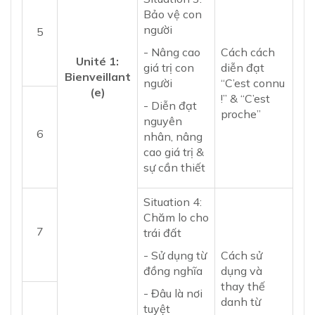
Bảo vệ con
người
5
- Nâng cao
Cách cách
Unité 1:
giá trị con
diễn đạt
Bienveillant
người
“C’est connu
(e)
!” & “C’est
- Diễn đạt
proche”
nguyên
6
nhân, nâng
cao giá trị &
sự cần thiết
Situation 4:
Chăm lo cho
7
trái đất
- Sử dụng từ
Cách sử
đồng nghĩa
dụng và
thay thế
- Đâu là nơi
danh từ
tuyệt