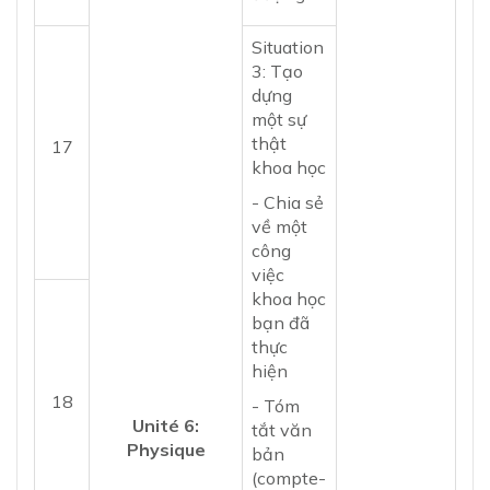
Situation
3: Tạo
dựng
một sự
thật
17
khoa học
- Chia sẻ
về một
công
việc
khoa học
bạn đã
thực
hiện
18
- Tóm
Unité 6:
tắt văn
Physique
bản
(compte-