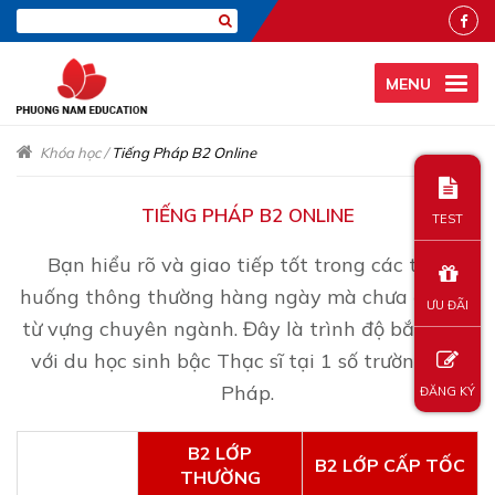
MENU
Khóa học
/
Tiếng Pháp B2 Online
TIẾNG PHÁP B2 ONLINE
TEST
Bạn hiểu rõ và giao tiếp tốt trong các tình
huống thông thường hàng ngày mà chưa đòi hỏi
ƯU ĐÃI
từ vựng chuyên ngành. Đây là trình độ bắt buộc
với du học sinh bậc Thạc sĩ tại 1 số trường của
Pháp.
ĐĂNG KÝ
B2 LỚP
B2 LỚP CẤP TỐC
THƯỜNG