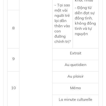
khác nhau
- Tại sao
- Động từ
một vài
diễn đạt sự
người trẻ
đồng tình,
lại dẫn
không đồng
thân vào
8
tình và tự
con
nguyện
đường
chính trị?
Extrait
9
Au quotidien
Au plaisir
10
Mémo
La minute culturelle