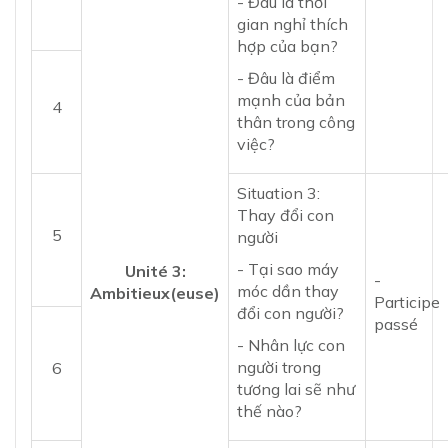
- Đâu là thời
gian nghỉ thích
hợp của bạn?
- Đâu là điểm
mạnh của bản
4
thân trong công
việc?
Situation 3:
Thay đổi con
5
người
- Tại sao máy
Unité 3:
-
móc dần thay
Ambitieux(euse)
Participe
đổi con người?
passé
- Nhân lực con
người trong
6
tương lai sẽ như
thế nào?