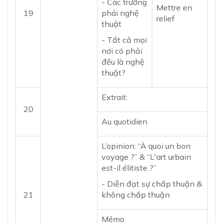
- Các trường
Mettre en
19
phái nghệ
relief
thuật
- Tất cả mọi
nơi có phải
đều là nghệ
thuật?
Extrait:
20
Au quotidien
L’opinion: “À quoi un bon
voyage ?” & “L'art urbain
est-il élitiste ?”
- Diễn đạt sự chấp thuận &
21
không chấp thuận
Mémo