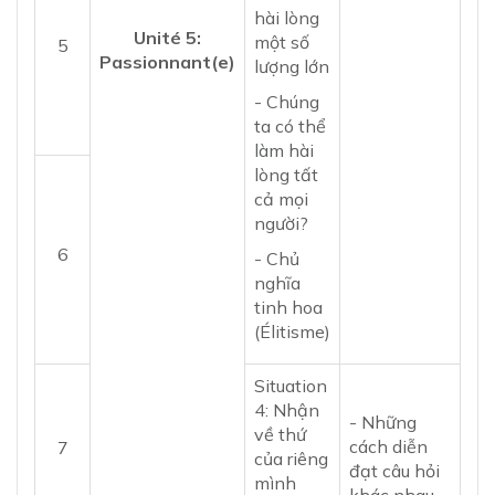
hài lòng
Unité 5:
một số
5
Passionnant(e)
lượng lớn
- Chúng
ta có thể
làm hài
lòng tất
cả mọi
người?
6
- Chủ
nghĩa
tinh hoa
(Élitisme)
Situation
4: Nhận
- Những
về thứ
cách diễn
7
của riêng
đạt câu hỏi
mình