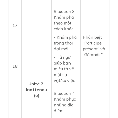
Situation 3:
Khám phá
theo một
17
cách khác
- Khám phá
Phân biệt
trong thời
“Participe
đại mới
présent” và
“Gérondif”
- Từ ngữ
giúp bạn
18
miêu tả về
một sự
vật/sự việc
Unité 2:
Inattendu
Situation 4:
(e)
Khâm phục
những địa
điểm