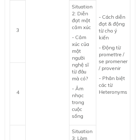
Situation
2: Diễn
- Cách diễn
đạt một
đạt & động
cảm xúc
3
từ cho ý
- Cảm
kiến
xúc của
- Động từ
một
promettre /
người
se promener
nghệ sĩ
/ provenir
từ đâu
- Phân biệt
mà có?
các từ
- Âm
Heteronyms
4
nhạc
trong
cuộc
sống
Situation
3: Làm