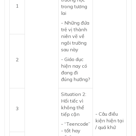
1
trong tương
lai
- Những đứa
trẻ vị thành
niên vẽ về
ngôi trường
sau này
- Giáo dục
2
hiện nay có
đang đi
đúng hướng?
Situation 2:
Hối tiếc vì
không thể
3
- Câu điều
tiếp cận
kiện hiện tại
- “Teencode”
/ quá khứ
- tốt hay