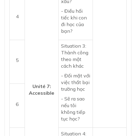
xấu?
- Điều hối
4
tiếc khi con
đi học của
bạn?
Situation 3:
Thành công
theo một
5
cách khác
- Đối mặt với
việc thất bại
Unité 7:
trường học
Accessible
- Sẽ ra sao
6
nếu tôi
không tiếp
tục học?
Situation 4: