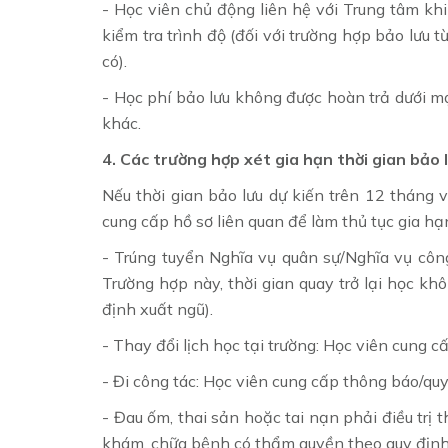
- Học viên chủ động liên hệ với Trung tâm kh
kiểm tra trình độ (đối với trường hợp bảo lưu 
có).
- Học phí bảo lưu không được hoàn trả dưới m
khác.
4. Các trường hợp xét gia hạn thời gian bảo 
Nếu thời gian bảo lưu dự kiến trên 12 tháng 
cung cấp hồ sơ liên quan để làm thủ tục gia hạ
- Trúng tuyển Nghĩa vụ quân sự/Nghĩa vụ côn
Trường hợp này, thời gian quay trở lại học k
định xuất ngũ).
- Thay đổi lịch học tại trường: Học viên cung c
- Đi công tác: Học viên cung cấp thông báo/quy
- Đau ốm, thai sản hoặc tai nạn phải điều trị 
khám, chữa bệnh có thẩm quyền theo quy định 