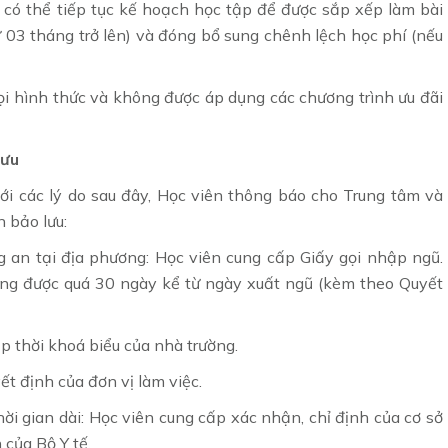
i có thể tiếp tục kế hoạch học tập để được sắp xếp làm bài
từ 03 tháng trở lên) và đóng bổ sung chênh lệch học phí (nếu
ọi hình thức và không được áp dụng các chương trình ưu đãi
lưu
với các lý do sau đây, Học viên thông báo cho Trung tâm và
n bảo lưu:
g an tại địa phương: Học viên cung cấp Giấy gọi nhập ngũ.
hông được quá 30 ngày kể từ ngày xuất ngũ (kèm theo Quyết
ấp thời khoá biểu của nhà trường.
ết định của đơn vị làm việc.
thời gian dài: Học viên cung cấp xác nhận, chỉ định của cơ sở
của Bộ Y tế.