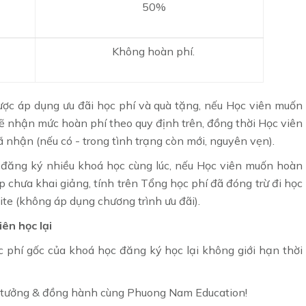
50%
Không hoàn phí.
ược áp dụng ưu đãi học phí và quà tặng, nếu Học viên muốn
ẽ nhận mức hoàn phí theo quy định trên, đồng thời Học viên
ã nhận (nếu có - trong tình trạng còn mới, nguyên vẹn).
 đăng ký nhiều khoá học cùng lúc, nếu Học viên muốn hoàn
 chưa khai giảng, tính trên Tổng học phí đã đóng trừ đi học
te (không áp dụng chương trình ưu đãi).
ên học lại
 phí gốc của khoá học đăng ký học lại không giới hạn thời
 tưởng & đồng hành cùng Phuong Nam Education!