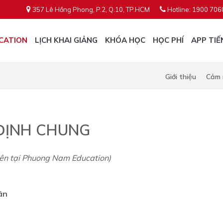
357 Lê Hồng Phong, P.2, Q.10, TP.HCM
Hotline: 1900 706
CATION
LỊCH KHAI GIẢNG
KHÓA HỌC
HỌC PHÍ
APP TIẾ
Giới thiệu
Cảm 
ĐỊNH CHUNG
iên tại Phuong Nam Education)
án