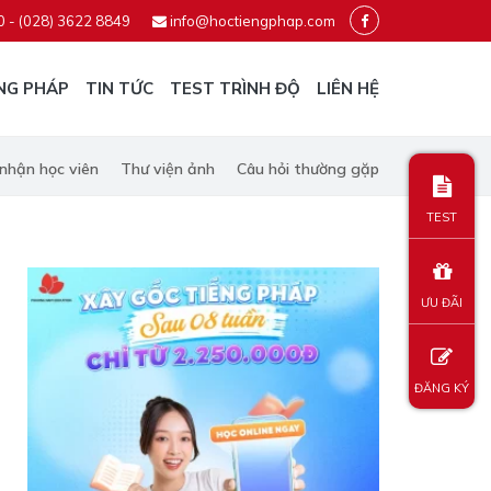
0 - (028) 3622 8849
info@hoctiengphap.com
NG PHÁP
TIN TỨC
TEST TRÌNH ĐỘ
LIÊN HỆ
nhận học viên
Thư viện ảnh
Câu hỏi thường gặp
TEST
ƯU ĐÃI
ĐĂNG KÝ