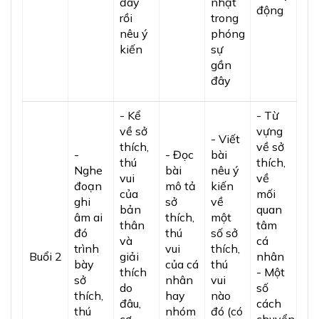
đây
nhật
động
rồi
trong
nêu ý
phóng
kiến
sự
gần
đây
- Kể
- Từ
về sở
vựng
- Viết
thích,
về sở
-
- Đọc
bài
thú
thích,
Nghe
bài
nêu ý
vui
về
đoạn
mô tả
kiến
của
mối
ghi
sở
về
bản
quan
âm ai
thích,
một
thân
tâm
đó
thú
số sở
và
cá
trình
vui
thích,
Buổi 2
giải
nhân
bày
của cá
thú
thích
- Một
sở
nhân
vui
do
số
thích,
hay
nào
đâu,
cách
thú
nhóm
đó (có