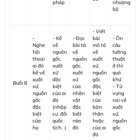
pháp
nhượng
bộ
- Viết
-
- Kể
- Đọc
bài
- Ôn
Nghe
về
bài tả
mô tả
câu
hội
nguồn
về
về
tường
thoại
gốc,
nguồn
xuất
thuật
ai đó
xuất
gốc,
xứ,
ở thì
kể về
xứ
xuất
nguồn
quá
xuất
đặc
xứ
gốc
khứ
Buổi 8
xứ,
biệt
của
đặc
- Từ
nguồn
của ai
nhân
biệt
vựng
gốc
đó
vật
của
nói về
đặc
(nhập
đặc
bản
xuất
biệt
cư, đổi
biệt
thân
xứ,
của
quốc
nào
hoặc
nguồn
họ
tịch…)
đó
của ai
gốc
đó