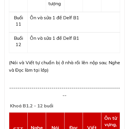
tượng
Buổi
Ôn và sửa 1 đề Delf B1
11
Buổi
Ôn và sửa 1 đề Delf B1
12
(Nói và Viết tự chuẩn bị ở nhà rồi lên nộp sau; Nghe
và Đọc làm tại lớp)
-------------------------------------------------------
--
Khoá B1.2 - 12 buổi
Ôn từ
vựng,
Nghe
Nói
Đọc
Viết