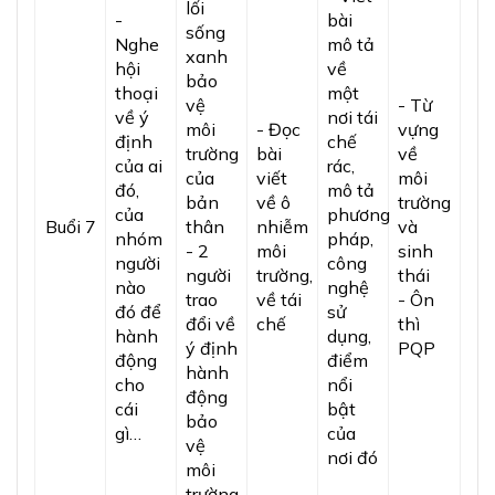
lối
-
bài
sống
Nghe
mô tả
xanh
hội
về
bảo
thoại
một
vệ
- Từ
về ý
nơi tái
môi
- Đọc
vựng
định
chế
trường
bài
về
của ai
rác,
của
viết
môi
đó,
mô tả
bản
về ô
trường
của
phương
Buổi 7
thân
nhiễm
và
nhóm
pháp,
- 2
môi
sinh
người
công
người
trường,
thái
nào
nghệ
trao
về tái
- Ôn
đó để
sử
đổi về
chế
thì
hành
dụng,
ý định
PQP
động
điểm
hành
cho
nổi
động
cái
bật
bảo
gì…
của
vệ
nơi đó
môi
trường