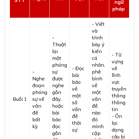
STT
ngữ
pháp
- Viết
và
-
trình
Thuật
bày ý
lại
kiến
- Từ
một
cá
vựng
phóng
nhân,
- Đọc
về
-
sự
phê
bài
lĩnh
Nghe
được
bình
báo
vực
đoạn
nghe
về
về
truyền
phóng
gần
một
một
thông
Buổi 1
sự về
đây,
vấn
số
thông
vấn
hoặc
đề
vấn
tin
đề
bài
nào
đề
- Ôn
bất
báo
đó
thời
lại
kỳ
đọc
mình
sự
dạng
gần
cập
câu bị