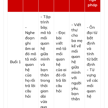
pháp
- Tập
trình
- Viết
-
bày,
- Ôn
thư
Nghe
mô tả
- Đọc
đại từ
cho
đoạn
mối
bài
bất
ba mẹ
ghi
quan
viết
định
kể về
âm ai
hệ
mô tả
và
mối
đó mô
giữa
mối
tính
quan
tả mối
mình
quan
từ bất
Buổi 1
hệ
quan
và
hệ
định
giữa
hệ
bạn
của ai
- Từ
mình
của
thân
đó rồi
vựng
với
họ rồi
trong
trả lời
về các
người
trả lời
thời
câu
mối
yêu,
câu
gian
hỏi
quan
bạn
hỏi
dài
hệ
thân
vừa
qua