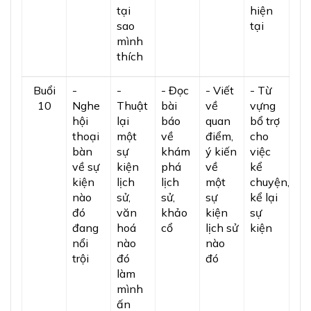
tại
hiện
sao
tại
mình
thích
Buổi
-
-
- Đọc
- Viết
- Từ
10
Nghe
Thuật
bài
về
vựng
hội
lại
báo
quan
bổ trợ
thoại
một
về
điểm,
cho
bàn
sự
khám
ý kiến
việc
về sự
kiện
phá
về
kể
kiện
lịch
lịch
một
chuyện,
nào
sử,
sử,
sự
kể lại
đó
văn
khảo
kiện
sự
đang
hoá
cổ
lịch sử
kiện
nổi
nào
nào
trội
đó
đó
làm
mình
ấn