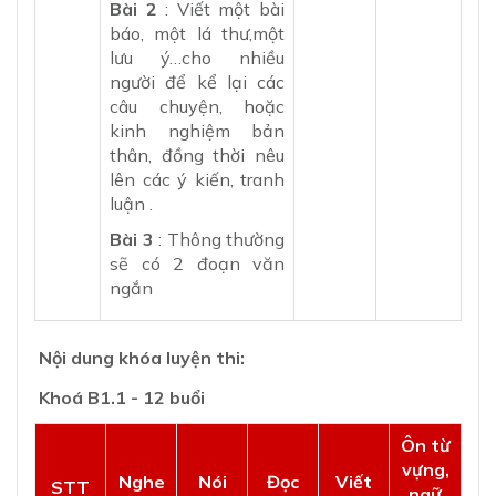
Bài 2
: Viết một bài
báo, một lá thư,một
lưu ý…cho nhiều
người để kể lại các
câu chuyện, hoặc
kinh nghiệm bản
thân, đồng thời nêu
lên các ý kiến, tranh
luận .
Bài 3
: Thông thường
sẽ có 2 đoạn văn
ngắn
Nội dung khóa luyện thi:
Khoá B1.1 - 12 buổi
Ôn từ
vựng,
Nghe
Nói
Đọc
Viết
STT
ngữ