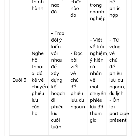
thịnh
chức
hệ
nào
trong
hành
nào
phức
đó
doanh
đó
hợp
nghiệp
- Trao
đổi ý
- Viết
- Từ
-
kiến
về trải
vựng
Nghe
với
- Đọc
nghiệm,
về
hội
nhau
bài
ý kiến
chủ
thoại
để
viết
cá
đề
ai đó
xây
về
nhân
phiêu
Buổi 5
kể về
dựng
chủ
về
lưu, du
chuyến
kế
đề
một
ngoạn,
phiêu
hoạch
phiêu
chuyến
du lịch
lưu
đi
lưu, du
phiêu
- Ôn
của
phiêu
ngoạn
lưu đã
lại
họ
lưu
tham
participe
cuối
gia
présent
tuần