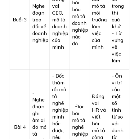
bài
Nghe
vai
mô tả
trong
báo
đoạn
CEO,
môi
thì
mô tả
Buổi 3
trao
mô tả
trường
quá
doanh
đổi về
doanh
làm
khứ
nghiệp
doanh
nghiệp
việc
- Từ
nào
nghiệp
của
của
vựng
đó
mình
mình
về
việc
làm
- Bốc
- Ôn
thăm
vị trí
rồi mô
-
của
-
tả
Đóng
một
Nghe
nghề
vai
số
đoạn
- Đọc
nghiệp
HR và
tính
ghi
bài
mình
viết
từ so
âm ai
mô tả
bốc
bài
với
Bài 4
đó mô
nghề
được,
mô tả
danh
tả
nghiệp
nêu
công
từ