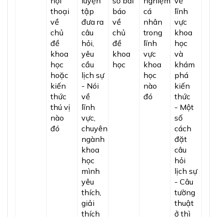
hội
luyện
số bài
nghiệm
về
thoại
tập
báo
cá
lĩnh
về
đưa ra
về
nhân
vực
chủ
câu
chủ
trong
khoa
đề
hỏi,
đề
lĩnh
học
khoa
yêu
khoa
vực
và
học
cầu
học
khoa
khám
hoặc
lịch sự
học
phá
kiến
- Nói
nào
kiến
thức
về
đó
thức
thú vị
lĩnh
- Một
nào
vực,
số
đó
chuyên
cách
ngành
đặt
khoa
câu
học
hỏi
mình
lịch sự
yêu
- Câu
thích,
tường
giải
thuật
thích
ở thì