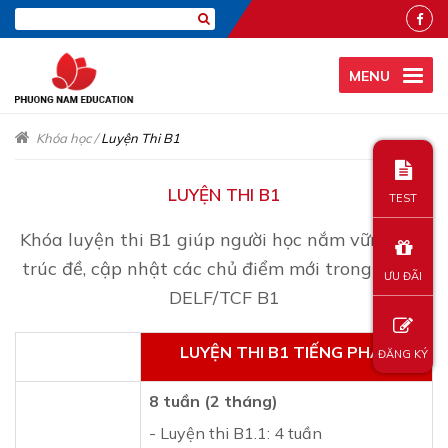
MENU
Khóa học
/
Luyện Thi B1
LUYỆN THI B1
TEST
Khóa luyện thi B1 giúp người học nắm vững cấu
trúc đề, cập nhật các chủ điểm mới trong kỳ thi
ƯU ĐÃI
DELF/TCF B1
LUYỆN THI B1 TIẾNG PHÁP
ĐĂNG KÝ
8 tuần (2 tháng)
- Luyện thi B1.1: 4 tuần