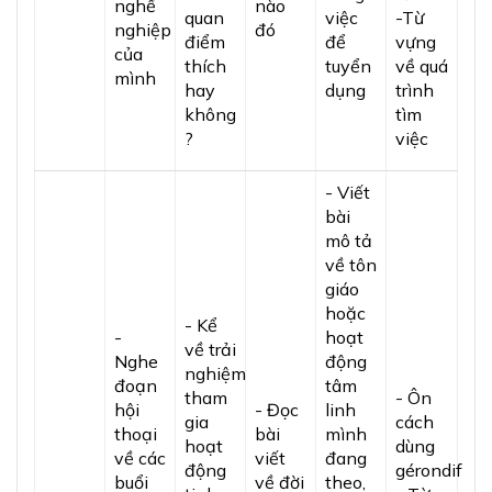
nghề
nào
quan
việc
-Từ
nghiệp
đó
điểm
để
vựng
của
thích
tuyển
về quá
mình
hay
dụng
trình
không
tìm
?
việc
- Viết
bài
mô tả
về tôn
giáo
hoặc
- Kể
-
hoạt
về trải
Nghe
động
nghiệm
đoạn
tâm
tham
- Ôn
hội
- Đọc
linh
gia
cách
thoại
bài
mình
hoạt
dùng
về các
viết
đang
động
gérondif
buổi
về đời
theo,