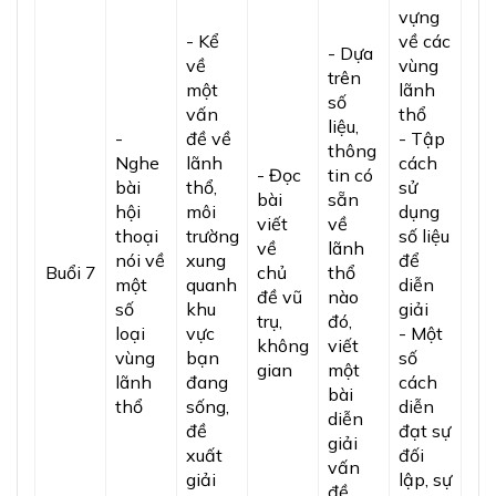
vựng
- Kể
về các
- Dựa
về
vùng
trên
một
lãnh
số
vấn
thổ
liệu,
-
đề về
- Tập
thông
Nghe
lãnh
cách
- Đọc
tin có
bài
thổ,
sử
bài
sẵn
hội
môi
dụng
viết
về
thoại
trường
số liệu
về
lãnh
nói về
xung
để
Buổi 7
chủ
thổ
một
quanh
diễn
đề vũ
nào
số
khu
giải
trụ,
đó,
loại
vực
- Một
không
viết
vùng
bạn
số
gian
một
lãnh
đang
cách
bài
thổ
sống,
diễn
diễn
đề
đạt sự
giải
xuất
đối
vấn
giải
lập, sự
đề