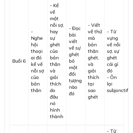
- Kể
về
một
nỗi sợ,
- Viết
- Đọc
-
hay
về thứ
- Từ
bài
Nghe
sự
mà
vựng
viết
hội
ghét
bản
về nỗi
về sự
thoại
của
thân
sợ, sự
ghét
ai đó
bản
ghét,
ghét
Buổi 6
bỏ
kể về
thân
và
cái gì
một
nỗi sợ
và
giải
đó
đối
của
giải
thích
- Ôn
tượng
bản
thích
tại
lại
nào
thân
do
sao
subjonctif
đó
đâu
ghét
nó
hình
thành
- Từ