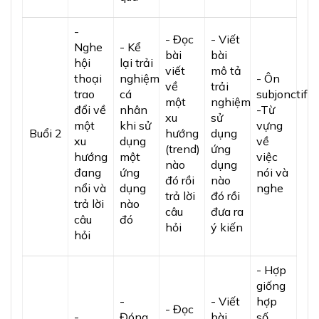
-
- Đọc
- Viết
Nghe
- Kể
bài
bài
hội
lại trải
viết
mô tả
thoại
nghiệm
- Ôn
về
trải
trao
cá
subjonctif
một
nghiệm
đổi về
nhân
-Từ
xu
sử
một
khi sử
vựng
Buổi 2
hướng
dụng
xu
dụng
về
(trend)
ứng
hướng
một
việc
nào
dụng
đang
ứng
nói và
đó rồi
nào
nổi và
dụng
nghe
trả lời
đó rồi
trả lời
nào
câu
đưa ra
câu
đó
hỏi
ý kiến
hỏi
- Hợp
giống
-
- Viết
hợp
- Đọc
-
Đóng
bài
số