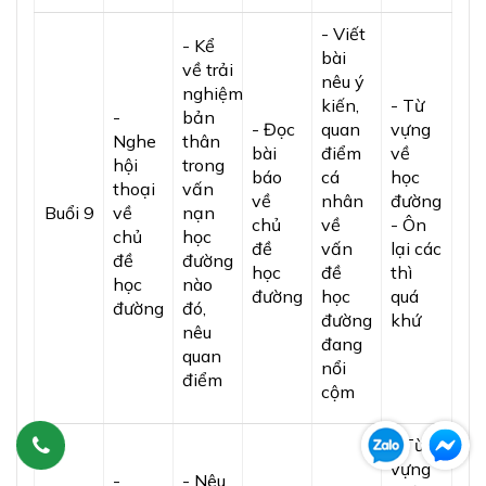
- Viết
- Kể
bài
về trải
nêu ý
nghiệm
kiến,
- Từ
-
bản
- Đọc
quan
vựng
Nghe
thân
bài
điểm
về
hội
trong
báo
cá
học
thoại
vấn
về
nhân
đường
Buổi 9
về
nạn
chủ
về
- Ôn
chủ
học
đề
vấn
lại các
đề
đường
học
đề
thì
học
nào
đường
học
quá
đường
đó,
đường
khứ
nêu
đang
quan
nổi
điểm
cộm
- Từ
vựng
-
- Nêu