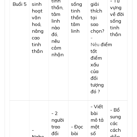
tinh
- Từ
Buổi 5
sinh
sống
giải
thần,
vựng
hoạt
tinh
thích
tâm
về đời
văn
thần,
tại
linh
sống
hoá,
tâm
sao
nào
tinh
nâng
linh
chọn?
đó,
thần
cao
-
nêu
tinh
Nêu
điểm
cảm
thần
tốt
nhận
điểm
xấu
của
đối
tượng
đó ?
- Viết
- Bổ
- 2
bài
sung
người
mô tả
các
trao
- Đọc
một
-
cách
đổi
bài
số
Nghe
diễn