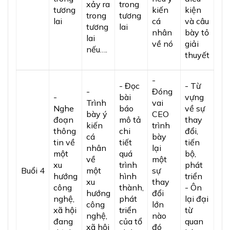
xảy ra
trong
tương
kiến
kiện
trong
tương
lai
cá
và câu
tương
lai
nhân
bày tỏ
lai
về nó
giải
nếu….
thuyết
-
- Đọc
- Từ
-
Đóng
-
bài
vựng
Trình
vai
Nghe
báo
về sự
bày ý
CEO
đoạn
mô tả
thay
kiến
trình
thông
chi
đổi,
cá
bày
tin về
tiết
tiến
nhân
lại
một
quá
bộ,
về
một
xu
trình
phát
Buổi 4
một
sự
hướng
hình
triển
xu
thay
công
thành,
- Ôn
hướng
đổi
nghệ,
phát
lại đại
công
lớn
xã hội
triển
từ
nghệ,
nào
đang
của tổ
quan
xã hội
đó