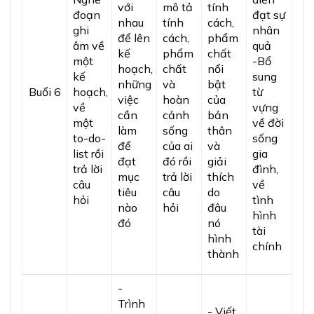
với
mô tả
tính
đoạn
đạt sự
nhau
tính
cách,
ghi
nhân
để lên
cách,
phẩm
âm về
quả
kế
phẩm
chất
một
-Bổ
hoạch,
chất
nổi
kế
sung
những
và
bật
Buổi 6
hoạch,
từ
việc
hoàn
của
về
vựng
cần
cảnh
bản
một
về đời
làm
sống
thân
to-do-
sống
để
của ai
và
list rồi
gia
đạt
đó rồi
giải
trả lời
đình,
mục
trả lời
thích
câu
về
tiêu
câu
do
hỏi
tình
nào
hỏi
đâu
hình
đó
nó
tài
hình
chính
thành
-
Trình
- Viết