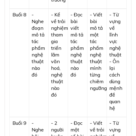
Buổi 8
-
- Kể
- Đọc
- Viết
- Từ
Nghe
về trải
bài
bài
vựng
đoạn
nghiệm
viết
mô tả
về
mô tả
tham
mô tả
một
lĩnh
tác
gia
tác
tác
vực
phẩm
triển
phẩm
phẩm
nghệ
nghệ
lãm
nghệ
nghệ
thuật
thuật
văn
thuật
thuật
- Ôn
nào
hoá,
nào
mình
lại
đó
nghệ
đó
từng
cách
thuật
chiêm
dùng
nào
ngưỡng
mệnh
đó
đề
quan
hệ
Buổi 9
-
- 2
- Đọc
- Viết
- Từ
Nghe
người
một
về trải
vựng