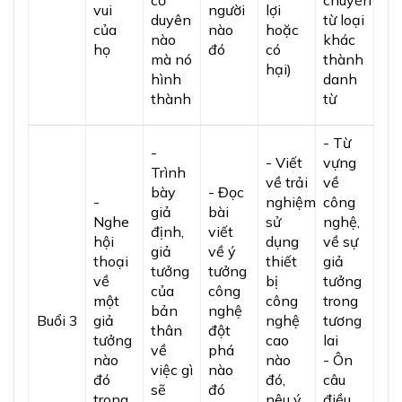
cơ
chuyển
vui
người
lợi
duyên
từ loại
của
nào
hoặc
nào
khác
họ
đó
có
mà nó
thành
hại)
hình
danh
thành
từ
- Từ
-
- Viết
vựng
Trình
về trải
về
bày
- Đọc
-
nghiệm
công
giả
bài
Nghe
sử
nghệ,
định,
viết
hội
dụng
về sự
giả
về ý
thoại
thiết
giả
tưởng
tưởng
về
bị
tưởng
của
công
một
công
trong
bản
nghệ
Buổi 3
giả
nghệ
tương
thân
đột
tưởng
cao
lai
về
phá
nào
nào
- Ôn
việc gì
nào
đó
đó,
câu
sẽ
đó
trong
nêu ý
điều