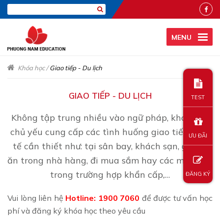
MENU
Khóa học
/
Giao tiếp - Du lịch
GIAO TIẾP - DU LỊCH
TEST
Không tập trung nhiều vào ngữ pháp, khóa học
chủ yếu cung cấp các tình huống giao tiếp thực
ƯU ĐÃI
tế cần thiết như: tại sân bay, khách sạn, gọi đồ
ăn trong nhà hàng, đi mua sắm hay các mẫu câu
trong trường hợp khẩn cấp,…
ĐĂNG KÝ
Vui lòng liên hệ
Hotline: 1900 7060
để được tư vấn học
phí và đăng ký khóa học theo yêu cầu