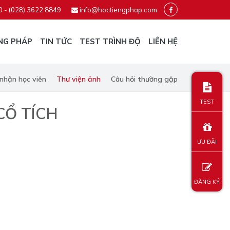
0 - (028) 3622 8849
info@hoctiengphap.com
NG PHÁP
TIN TỨC
TEST TRÌNH ĐỘ
LIÊN HỆ
nhận học viên
Thư viện ảnh
Câu hỏi thường gặp
TEST
Ổ TÍCH
ƯU ĐÃI
ĐĂNG KÝ