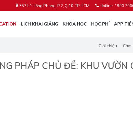
357 Lê Hồng Phong, P.2, Q.10, TP.HCM
Hotline: 1900 706
CATION
LỊCH KHAI GIẢNG
KHÓA HỌC
HỌC PHÍ
APP TIẾ
Giới thiệu
Cảm 
NG PHÁP CHỦ ĐỀ: KHU VƯỜN C