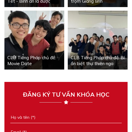
Tết - Bình an là được
trộm Giáng sinh
CLB Tiếng Pháp chủ đề:
CLB Tiếng Pháp chủ đề: Bí
Movie Date
ẩn biệt thự thiên nga
ĐĂNG KÝ TƯ VẤN KHÓA HỌC