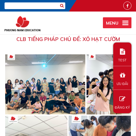
MENU
CLB TIẾNG PHÁP CHỦ ĐỀ: XỎ HẠT CƯỜM
TEST
ƯU ĐÃI
ĐĂNG KÝ