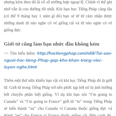
nhưng kèm theo đó là vô số trường hợp ngoại lệ. Chính vì thế ghi
nhớ vẫn là con đường tốt nhất. Khi bạn học Tiếng Pháp càng lâu
(có thể 9 tháng hay 1 năm gì đó) bạn sẽ từ từ cảm nhận được
những danh từ nào nghe có vẻ giống cái và từ nào nghe có vẻ
giống đực.
Giới từ cũng làm bạn nhức đầu không kém
http://hoctiengphap.com/n68/Tai-sao-
>> Tìm hiểu thêm:
nguoi-hoc-tieng-Phap-gap-kho-khan-trong-viec-
luyen-nghe.html
Thêm một thứ nữa khiến bạn vật vã khi học Tiếng Pháp đó là giới
từ. Giới từ trong Tiếng Pháp trở nên phức tạp bởi nó bị ảnh hưởng
bởi chuyện phân biệt giống. Ví dụ khi bạn nói “I’m going to
Canada” và “I’m going to France” giới từ “to” trong Tiếng Pháp
sẽ biến thành “au” cho Canada vì Canada thuộc giống đực và
thành “en” cho France vì France thuộc giống cái. Bên cạnh đó,