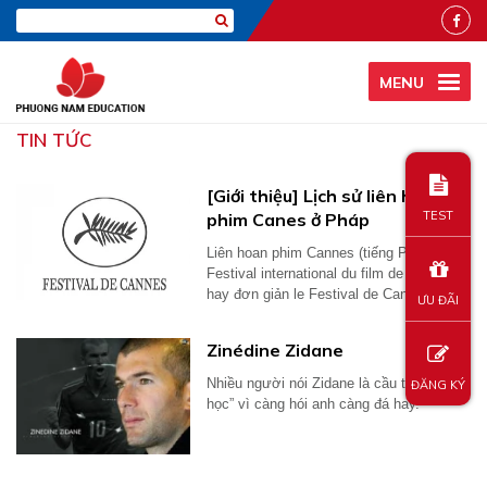
MENU
TIN TỨC
[Giới thiệu] Lịch sử liên hoan
TEST
phim Canes ở Pháp
Liên hoan phim Cannes (tiếng Pháp: le
Festival international du film de Cannes
hay đơn giản le Festival de Cannes) là...
ƯU ĐÃI
Zinédine Zidane
Nhiều người nói Zidane là cầu thủ “bác
ĐĂNG KÝ
học” vì càng hói anh càng đá hay.