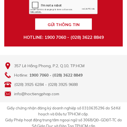
GỬI THÔNG TIN
HOTLINE: 1900 7060 - (028) 3622 8849
357 Lê Hồng Phong, P.2, Q.10, TP.HCM
Hotline:
1900 7060 - (028) 3622 8849
(028) 3925 6284 - (028) 3925 9688
info@hoctiengphap.com
Giấy chứng nhận đăng ký doanh nghiệp số 0310635296 do Sở Kế
hoạch và Đầu tư TPHCM cấp.
Giấy Phép hoạt động trung tâm ngoại ngữ số 3068/QĐ-GDĐT-TC do
Sở Giáo Dục và Đào Tạo TPHCM cấp