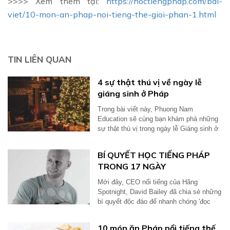
>>>> Xem thêm tại:
https://hoctiengphap.com/bai-
viet/10-mon-an-phap-noi-tieng-the-gioi-phan-1.html
TIN LIÊN QUAN
4 sự thật thú vị về ngày lễ
giáng sinh ở Pháp
Trong bài viết này, Phuong Nam
Education sẽ cùng bạn khám phá những
sự thật thú vị trong ngày lễ Giáng sinh ở
Pháp...
BÍ QUYẾT HỌC TIẾNG PHÁP
TRONG 17 NGÀY
Mới đây, CEO nổi tiếng của Hãng
Spotnight, David Bailey đã chia sẻ những
bí quyết độc đáo để nhanh chóng 'đọc
thông...
10 món ăn Pháp nổi tiếng thế