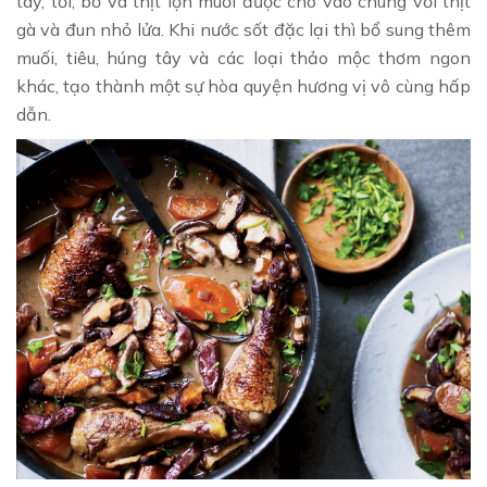
tây, tỏi, bơ và thịt lợn muối được cho vào chung với thịt
gà và đun nhỏ lửa. Khi nước sốt đặc lại thì bổ sung thêm
muối, tiêu, húng tây và các loại thảo mộc thơm ngon
khác, tạo thành một sự hòa quyện hương vị vô cùng hấp
dẫn.