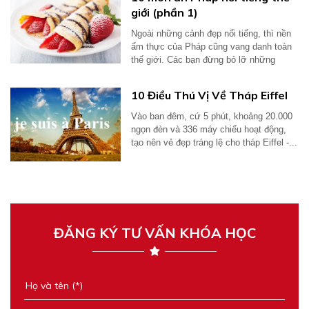
giới (phần 1)
Ngoài những cảnh đẹp nổi tiếng, thì nền
ẩm thực của Pháp cũng vang danh toàn
thế giới. Các bạn đừng bỏ lỡ những
món...
10 Điều Thú Vị Về Tháp Eiffel
Vào ban đêm, cứ 5 phút, khoảng 20.000
ngọn đèn và 336 máy chiếu hoạt động,
tạo nên vẻ đẹp tráng lệ cho tháp Eiffel -...
ĐĂNG KÝ TƯ VẤN KHÓA HỌC