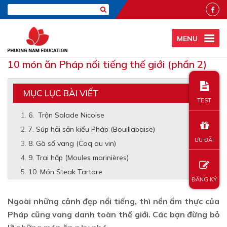
MENU
10 món ăn Pháp nổi tiếng thế giới (phần 2)
MỤC LỤC BÀI VIẾT
TEST
6. Trộn Salade Nicoise
7. Súp hải sản kiểu Pháp (Bouillabaise)
ƯU ĐÃI
8. Gà số vang (Coq au vin)
9. Trai hấp (Moules marinières)
10. Món Steak Tartare
ĐĂNG KÝ
Ngoài những cảnh đẹp nổi tiếng, thì nền ẩm thực của
Pháp cũng vang danh toàn thế giới. Các bạn đừng bỏ