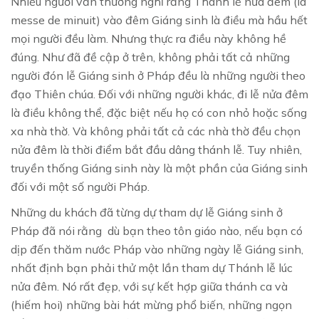
Nhiều người vẫn thường nghĩ rằng Thánh lễ nửa đêm (la
messe de minuit) vào đêm Giáng sinh là điều mà hầu hết
mọi người đều làm. Nhưng thực ra điều này không hề
đúng. Như đã đề cập ở trên, không phải tất cả những
người đón lễ Giáng sinh ở Pháp đều là những người theo
đạo Thiên chúa. Đối với những người khác, đi lễ nửa đêm
là điều không thể, đặc biệt nếu họ có con nhỏ hoặc sống
xa nhà thờ. Và không phải tất cả các nhà thờ đều chọn
nửa đêm là thời điểm bắt đầu dâng thánh lễ. Tuy nhiên,
truyền thống Giáng sinh này là một phần của Giáng sinh
đối với một số người Pháp.
Những du khách đã từng dự tham dự lễ Giáng sinh ở
Pháp đã nói rằng dù bạn theo tôn giáo nào, nếu bạn có
dịp đến thăm nước Pháp vào những ngày lễ Giáng sinh,
nhất định bạn phải thử một lần tham dự Thánh lễ lúc
nửa đêm. Nó rất đẹp, với sự kết hợp giữa thánh ca và
(hiếm hoi) những bài hát mừng phổ biến, những ngọn