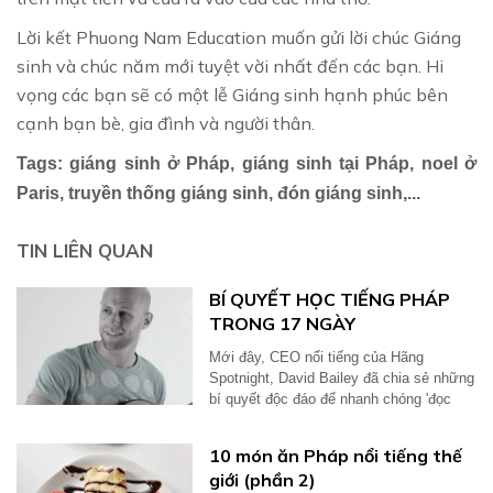
Lời kết Phuong Nam Education muốn gửi lời chúc Giáng
sinh và chúc năm mới tuyệt vời nhất đến các bạn. Hi
vọng các bạn sẽ có một lễ Giáng sinh hạnh phúc bên
cạnh bạn bè, gia đình và người thân.
Tags: giáng sinh ở Pháp, giáng sinh tại Pháp, noel ở
Paris, truyền thống giáng sinh, đón giáng sinh,...
TIN LIÊN QUAN
BÍ QUYẾT HỌC TIẾNG PHÁP
TRONG 17 NGÀY
Mới đây, CEO nổi tiếng của Hãng
Spotnight, David Bailey đã chia sẻ những
bí quyết độc đáo để nhanh chóng 'đọc
thông...
10 món ăn Pháp nổi tiếng thế
giới (phần 2)