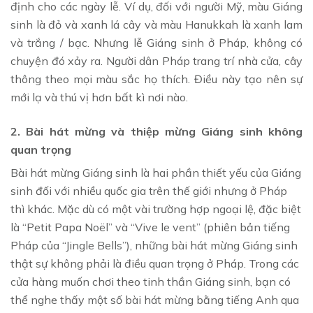
định cho các ngày lễ. Ví dụ, đối với người Mỹ, màu Giáng
sinh là đỏ và xanh lá cây và màu Hanukkah là xanh lam
và trắng / bạc. Nhưng lễ Giáng sinh ở Pháp, không có
chuyện đó xảy ra. Người dân Pháp trang trí nhà cửa, cây
thông theo mọi màu sắc họ thích. Điều này tạo nên sự
mới lạ và thú vị hơn bất kì nơi nào.
2. Bài hát mừng và thiệp mừng Giáng sinh không
quan trọng
Bài hát mừng Giáng sinh là hai phần thiết yếu của Giáng
sinh đối với nhiều quốc gia trên thế giới nhưng ở Pháp
thì khác. Mặc dù có một vài trường hợp ngoại lệ, đặc biệt
là “Petit Papa Noël” và “Vive le vent” (phiên bản tiếng
Pháp của “Jingle Bells”), những bài hát mừng Giáng sinh
thật sự không phải là điều quan trọng ở Pháp. Trong các
cửa hàng muốn chơi theo tinh thần Giáng sinh, bạn có
thể nghe thấy một số bài hát mừng bằng tiếng Anh qua