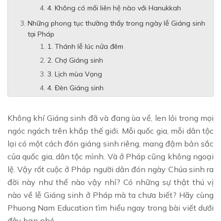
4. Không có mối liên hệ nào với Hanukkah
Những phong tục thường thấy trong ngày lễ Giáng sinh
tại Pháp
1. Thánh lễ lúc nửa đêm
2. Chợ Giáng sinh
3. Lịch mùa Vọng
4. Đèn Giáng sinh
Không khí Giáng sinh đã và đang ùa về, len lỏi trong mọi
ngóc ngách trên khắp thế giới. Mỗi quốc gia, mỗi dân tộc
lại có một cách đón giáng sinh riêng, mang đậm bản sắc
của quốc gia, dân tộc mình. Và ở Pháp cũng không ngoại
lệ. Vậy rốt cuộc ở Pháp người dân đón ngày Chúa sinh ra
đời này như thế nào vậy nhỉ? Có những sự thật thú vị
nào về lễ Giáng sinh ở Pháp mà ta chưa biết? Hãy cùng
Phuong Nam Education tìm hiểu ngay trong bài viết dưới
đây bạn nhé.