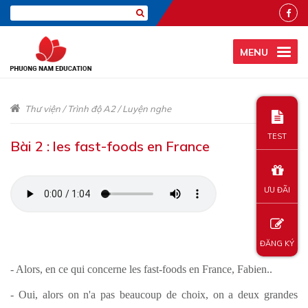
MENU
Thư viện
/
Trình độ A2
/
Luyện nghe
TEST
Bài 2 : les fast-foods en France
ƯU ĐÃI
ĐĂNG KÝ
- Alors, en ce qui concerne les fast-foods en France, Fabien..
- Oui, alors on n'a pas beaucoup de choix, on a deux grandes