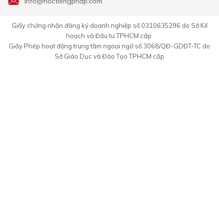
info@hoctiengphap.com
Giấy chứng nhận đăng ký doanh nghiệp số 0310635296 do Sở Kế
hoạch và Đầu tư TPHCM cấp.
Giấy Phép hoạt động trung tâm ngoại ngữ số 3068/QĐ-GDĐT-TC do
Sở Giáo Dục và Đào Tạo TPHCM cấp