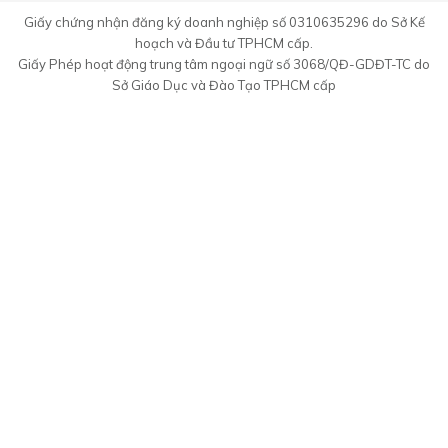
Giấy chứng nhận đăng ký doanh nghiệp số 0310635296 do Sở Kế
hoạch và Đầu tư TPHCM cấp.
Giấy Phép hoạt động trung tâm ngoại ngữ số 3068/QĐ-GDĐT-TC do
Sở Giáo Dục và Đào Tạo TPHCM cấp