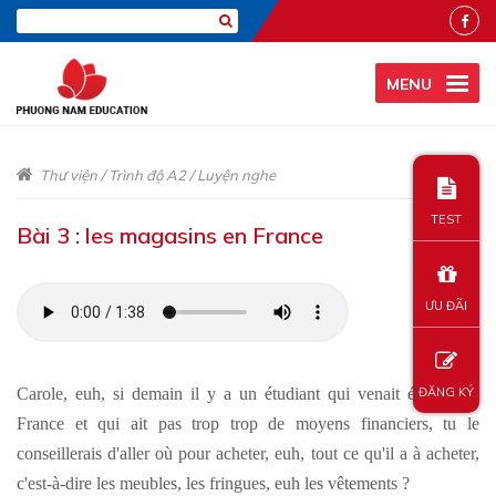
MENU
Thư viện
/
Trình độ A2
/
Luyện nghe
TEST
Bài 3 : les magasins en France
ƯU ĐÃI
Carole, euh, si demain il y a un étudiant qui venait étudier en
ĐĂNG KÝ
France et qui ait pas trop trop de moyens financiers, tu le
conseillerais d'aller où pour acheter, euh, tout ce qu'il a à acheter,
c'est-à-dire les meubles, les fringues, euh les vêtements ?