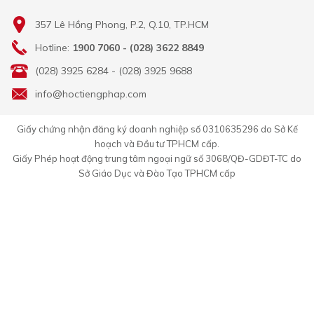
357 Lê Hồng Phong, P.2, Q.10, TP.HCM
Hotline:
1900 7060 - (028) 3622 8849
(028) 3925 6284 - (028) 3925 9688
info@hoctiengphap.com
Giấy chứng nhận đăng ký doanh nghiệp số 0310635296 do Sở Kế
hoạch và Đầu tư TPHCM cấp.
Giấy Phép hoạt động trung tâm ngoại ngữ số 3068/QĐ-GDĐT-TC do
Sở Giáo Dục và Đào Tạo TPHCM cấp