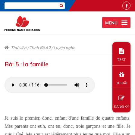
MENU
Thư viện
/
Trình độ A2
/
Luyện nghe
TEST
Bài 5 : la famille
ƯU ĐÃI
ĐĂNG KÝ
Je suis le premier, donc, enfant d'une famille de quatre enfants.
Mes parents ont euh, ont eu, donc, trois garçons et une fille. Je
suis l'aîné. Ma sœur est légèrement plus jeune que moi. Elle a un