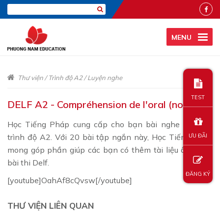
MENU
Thư viện
/
Trình độ A2
/
Luyện nghe
TEST
DELF A2 - Compréhension de l'oral (no 1)
Học Tiếng Pháp cung cấp cho bạn bài nghe Delf với
trình độ A2. Với 20 bài tập ngắn này, Học Tiếng Pháp
ƯU ĐÃI
mong góp phần giúp các bạn có thêm tài liệu ôn luyện
bài thi Delf.
ĐĂNG KÝ
[youtube]OahAf8cQvsw[/youtube]
THƯ VIỆN LIÊN QUAN