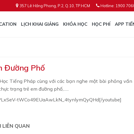
357 Lê Hồng Phong, P.2, Q.10, TP.HCM
Hotline: 1900 706
CATION
LỊCH KHAI GIẢNG
KHÓA HỌC
HỌC PHÍ
APP TIẾ
m Đường Phố
Học Tiếng Pháp cùng với các bạn nghe một bài phỏng vấn n
thực trạng trẻ em đường phố,......
]PLxSeV-tWCo49EUaAwLkN_4tynlymQyQHd[/youtube]
N LIÊN QUAN