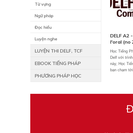
Từ vựng
Ngữ pháp
Đọc hiểu
DELF A2 
Luyện nghe
l'oral (no 
LUYỆN THI DELF, TCF
Học Tiếng Ph
Delf với trìn
EBOOK TIẾNG PHÁP
này, Học Tiế
bạn chạm tới
PHƯƠNG PHÁP HỌC
Đ