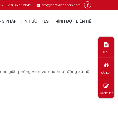
0 - (028) 3622 8849
info@hoctiengphap.com
NG PHÁP
TIN TỨC
TEST TRÌNH ĐỘ
LIÊN HỆ
TEST
hỏ giữa phóng viên và nhà hoạt động xã hội.
ƯU ĐÃI
ĐĂNG KÝ