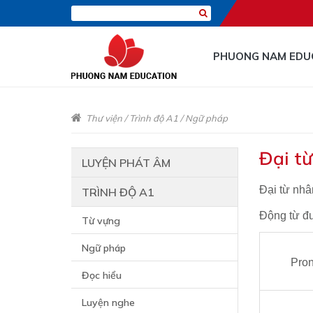
PHUONG NAM EDU
Thư viện
/
Trình độ A1
/
Ngữ pháp
Đại t
LUYỆN PHÁT ÂM
Đại từ nhâ
TRÌNH ĐỘ A1
Động từ đ
Từ vựng
Ngữ pháp
Pron
Đọc hiểu
Luyện nghe