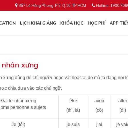
357 Lê Hồng Phong, P.2, Q.10, TP.HCM
Hotline: 1900 706
CATION
LỊCH KHAI GIẢNG
KHÓA HỌC
HỌC PHÍ
APP TIẾ
ừ nhân xưng
n xưng dùng để chỉ người hoặc vật hoặc ai đó mà ta đang nói tớ
ược chia dựa vào các chủ ngữ.
Đại từ nhân xưng
être
avoir
aller
oms personnels sujets
(thì, là)
(có)
(đi)
Je (tôi)
je suis
j’ai
je vai