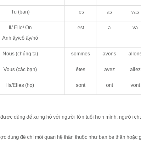
Tu (bạn)
es
as
vas
Il/ Elle/ On
est
a
va
Anh ấy/cô ấy/nó
Nous (chúng ta)
sommes
avons
allon
Vous (các bạn)
êtes
avez
allez
Ils/Elles (họ)
sont
ont
vont
được dùng để xưng hô với người lớn tuổi hơn mình, người chưa
c dùng để chỉ mối quan hệ thân thuộc như bạn bè thân hoặc gi