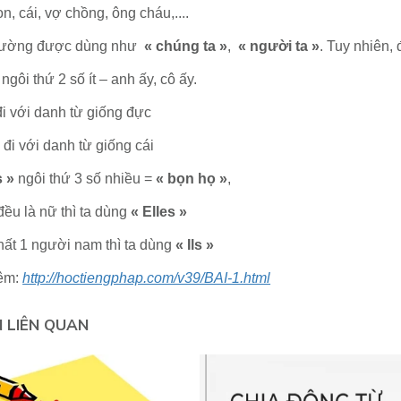
n, cái, vợ chồng, ông cháu,....
ường được dùng như
« chúng ta »
,
« người ta »
. Tuy nhiên,
ngôi thứ 2 số ít – anh ấy, cô ấy.
 đi với danh từ giống đực
, đi với danh từ giống cái
s »
ngôi thứ
3 số nhiều =
« bọn họ »
,
đều là nữ thì ta dùng
« Elles »
nhất 1 người nam thì ta dùng
« Ils »
êm:
http://hoctiengphap.com/v39/BAI-1.html
N LIÊN QUAN