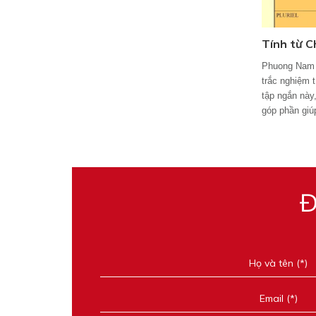
Tính từ C
Phuong Nam 
trắc nghiệm t
tập ngắn nà
góp phần giú
Đ