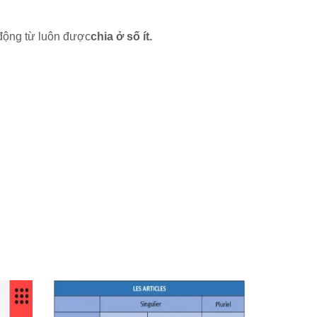
 động từ luôn được
chia ở số ít.