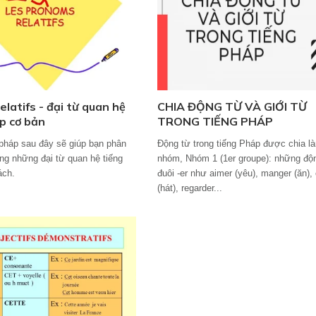
latifs - đại từ quan hệ
CHIA ĐỘNG TỪ VÀ GIỚI TỪ
p cơ bản
TRONG TIẾNG PHÁP
pháp sau đây sẽ giúp bạn phân
Động từ trong tiếng Pháp được chia l
ụng những đại từ quan hệ tiếng
nhóm, Nhóm 1 (1er groupe): những độ
ách.
đuôi -er như aimer (yêu), manger (ăn),
(hát), regarder...