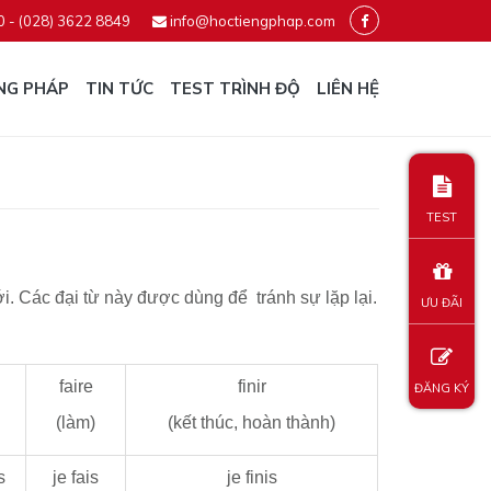
0 - (028) 3622 8849
info@hoctiengphap.com
NG PHÁP
TIN TỨC
TEST TRÌNH ĐỘ
LIÊN HỆ
TEST
i. Các đại từ này được dùng để tránh sự lặp lại.
ƯU ĐÃI
faire
finir
ĐĂNG KÝ
(làm)
(kết thúc, hoàn thành)
s
je fais
je finis