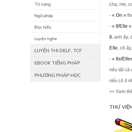
Từ vựng
cha, me, co
-
« On »
th
Ngữ pháp
-
« Il/Elle »
Đọc hiểu
Il
, anh ấy,
Luyện nghe
Elle
, cô ấy
LUYỆN THI DELF, TCF
-
« Ils/Elle
EBOOK TIẾNG PHÁP
nếu tất cả 
PHƯƠNG PHÁP HỌC
nếu có ít 
>> Xem th
THƯ VIỆ