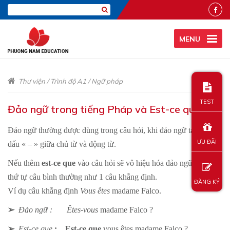
MENU
Thư viện
/
Trình độ A1
/
Ngữ pháp
TEST
Đảo ngữ trong tiếng Pháp và Est-ce que
Đảo ngữ thường được dùng trong câu hỏi, khi đảo ngữ ta thêm
ƯU ĐÃI
dấu « – » giữa chủ từ và động từ.
Nếu thêm
est-ce que
vào câu hỏi sẽ vô hiệu hóa đảo ngữ, khi đó
thứ tự câu bình thường như 1 câu khẳng định.
ĐĂNG KÝ
Ví dụ câu khẳng định
Vous êtes
madame Falco.
➢
Đảo ngữ : Êtes
-
vous
madame Falco ?
➢
Est-ce que
: Est-ce que
vous êtes madame Falco ?